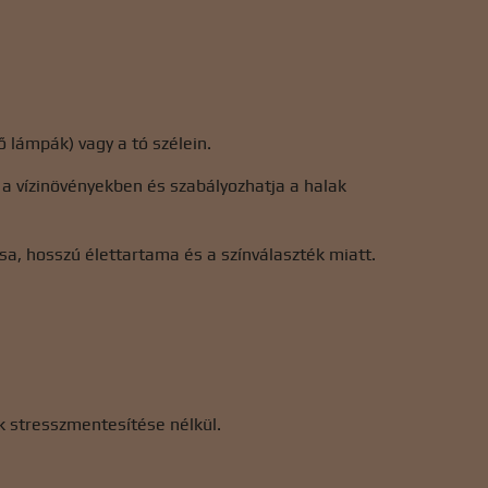
ő lámpák) vagy a tó szélein.
t a vízinövényekben és szabályozhatja a halak
a, hosszú élettartama és a színválaszték miatt.
k stresszmentesítése nélkül.