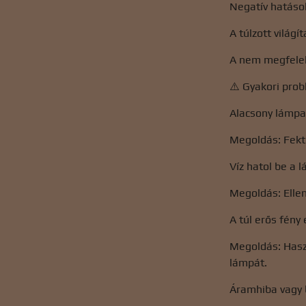
Negatív hatások
A túlzott világ
A nem megfelel
⚠️ Gyakori pro
Alacsony lámpa
Megoldás: Fekt
Víz hatol be a 
Megoldás: Ellen
A túl erős fény
Megoldás: Hasz
lámpát.
Áramhiba vagy 