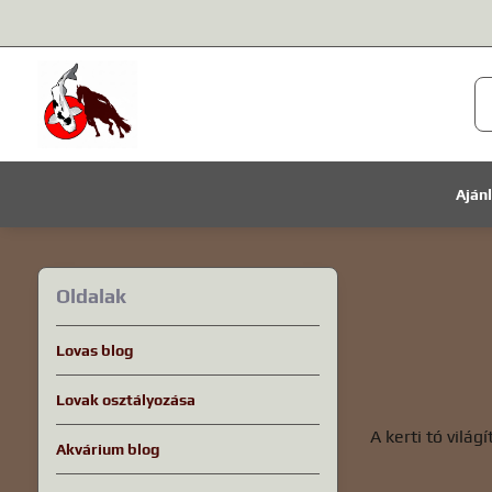
Aján
Oldalak
Lovas blog
Lovak osztályozása
A kerti tó vilá
Akvárium blog