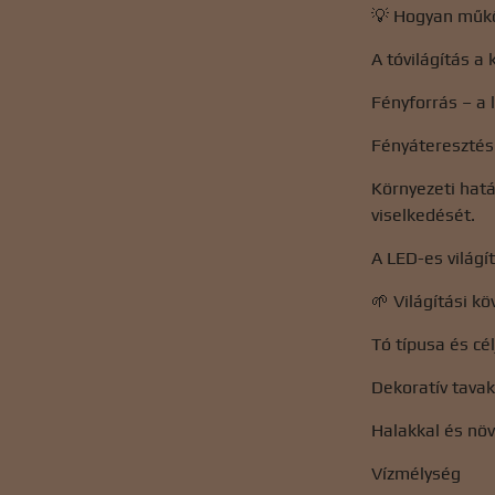
💡 Hogyan műk
A tóvilágítás a
Fényforrás – a
Fényáteresztés a
Környezeti hatá
viselkedését.
A LED-es világí
🌱 Világítási k
Tó típusa és cél
Dekoratív tava
Halakkal és növ
Vízmélység