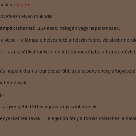
ödik a
világítás
 következő elven működik:
 lámpák lehetnek LED-esek, halogén vagy napelemesek.
 vízbe – a lámpa elhelyezhető a felszín felett, víz alatt (merül
s – az esztétikai funkció mellett támogathatja a fotoszintézis
tás napjainkban a legnépszerűbb az alacsony energiafogyasztás
övetelmények
ja
k → gyengébb LED-világítás vagy színhatások.
ényekkel teli tavak → elegendő fény a fotoszintézishez, a hala