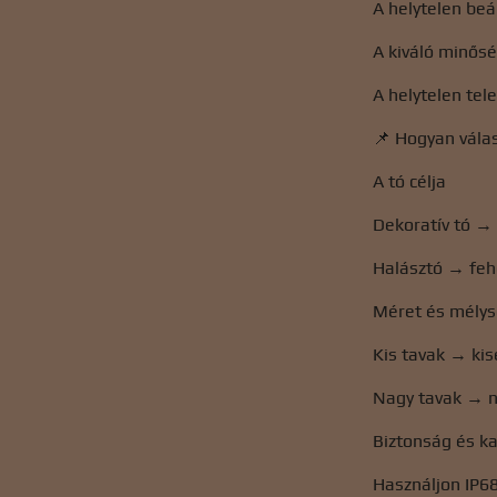
A helytelen beá
A kiváló minősé
A helytelen tel
📌 Hogyan válas
A tó célja
Dekoratív tó →
Halásztó → feh
Méret és mély
Kis tavak → ki
Nagy tavak → n
Biztonság és k
Használjon IP68