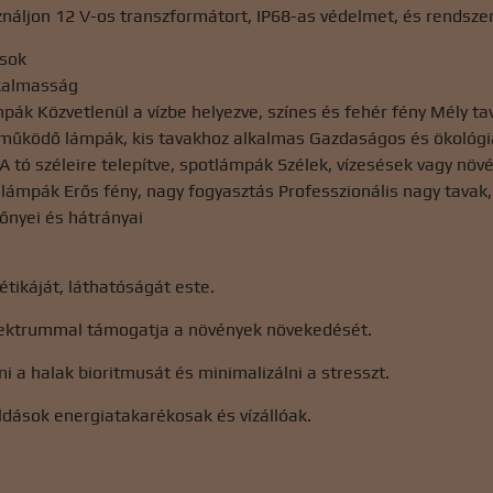
áljon 12 V-os transzformátort, IP68-as védelmet, és rendszer
usok
lkalmasság
ák Közvetlenül a vízbe helyezve, színes és fehér fény Mély t
működő lámpák, kis tavakhoz alkalmas Gazdaságos és ökológiai
 tó széleire telepítve, spotlámpák Szélek, vízesések vagy nö
ámpák Erős fény, nagy fogyasztás Professzionális nagy tavak, 
előnyei és hátrányai
tétikáját, láthatóságát este.
ektrummal támogatja a növények növekedését.
ni a halak bioritmusát és minimalizálni a stresszt.
dások energiatakarékosak és vízállóak.