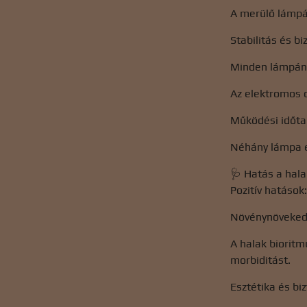
A merülő lámpák
Stabilitás és b
Minden lámpának
Az elektromos c
Működési időt
Néhány lámpa eg
🩺 Hatás a hal
Pozitív hatások
Növénynövekedés
A halak bioritm
morbiditást.
Esztétika és bi