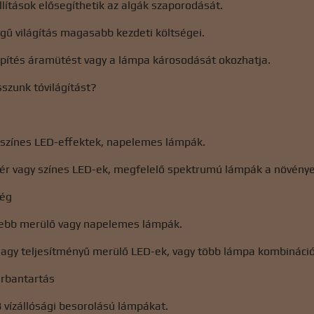
llítások elősegíthetik az algák szaporodását.
gű világítás magasabb kezdeti költségei.
epítés áramütést vagy a lámpa károsodását okozhatja.
szunk tóvilágítást?
 színes LED-effektek, napelemes lámpák.
ér vagy színes LED-ek, megfelelő spektrumú lámpák a növény
ség
sebb merülő vagy napelemes lámpák.
agy teljesítményű merülő LED-ek, vagy több lámpa kombináció
arbantartás
 vízállósági besorolású lámpákat.