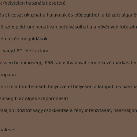
 (helytelen használat esetén):
ítás stresszt okozhat a halaknak és elősegítheti a túlzott algan
ő színspektrum negatívan befolyásolhatja a növények fotoszin
blémák és megoldások
- vagy LED-élettartam
essen be minőségi, IP68 tanúsítvánnyal rendelkező márkás t
lámpába
őrizze a tömítéseket, helyezze el helyesen a lámpát, és haszn
 elősegíti az algák szaporodását
náljon időzítőt vagy csökkentse a fény intenzitását, használ
baleset