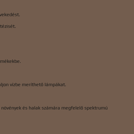
övekedést.
tézisét.
ermékekbe.
áljon vízbe meríthető lámpákat.
jon növények és halak számára megfelelő spektrumú