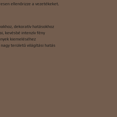
esen ellenőrizze a vezetékeket.
avakhoz, dekoratív hatásokhoz
, kevésbé intenzív fény
vények kiemeléséhez
nagy területű világítási hatás