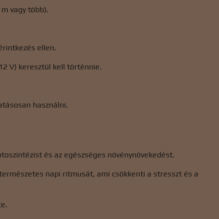
 m vagy több).
érintkezés ellen.
 V) keresztül kell történnie.
atásosan használni.
fotoszintézist és az egészséges növénynövekedést.
természetes napi ritmusát, ami csökkenti a stresszt és a
te.