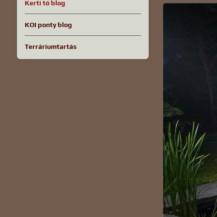
Kerti tó blog
KOI ponty blog
Terráriumtartás