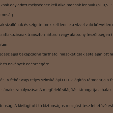
nak egy adott mélységhez kell alkalmasnak lenniük (pl. 0,5–1
iztonság
 vízállónak és szigeteltnek kell lennie a vízzel való közvetlen 
satlakozásnak transzformátoron vagy alacsony feszültségen (12
artam
ész éjjel bekapcsolva tartható, másokat csak este ajánlott h
ak és növények egészségére
:
: A fehér vagy teljes színskálájú LED-világítás támogatja a 
usának szabályozása: A megfelelő világítás támogatja a halak 
ztonság: A kivilágított tó biztonságos mozgást tesz lehetővé es