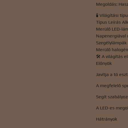
Megoldás: Haszn
🧪 Világítási típ
Típus Leírás A
Merülő LED-lámp
Napenergiával 
Szegélylámpák A
Merülő halogénl
🛠️ A világítás 
Előnyök
Javítja a tó esz
A megfelelő sp
Segít szabályoz
A LED-es megol
Hátrányok