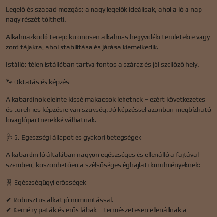
Legelő és szabad mozgás: a nagy legelők ideálisak, ahol a ló a nap
nagy részét töltheti.
Alkalmazkodó terep: különösen alkalmas hegyvidéki területekre vagy
zord tájakra, ahol stabilitása és járása kiemelkedik.
Istálló: télen istállóban tartva fontos a száraz és jól szellőző hely.
🐾 Oktatás és képzés
A kabardinok eleinte kissé makacsok lehetnek – ezért következetes
és türelmes képzésre van szükség. Jó képzéssel azonban megbízható
lovaglópartnerekké válhatnak.
🩺 5. Egészségi állapot és gyakori betegségek
A kabardin ló általában nagyon egészséges és ellenálló a fajtával
szemben, köszönhetően a szélsőséges éghajlati körülményeknek:
🧬 Egészségügyi erősségek
✔ Robusztus alkat jó immunitással.
✔ Kemény paták és erős lábak – természetesen ellenállnak a