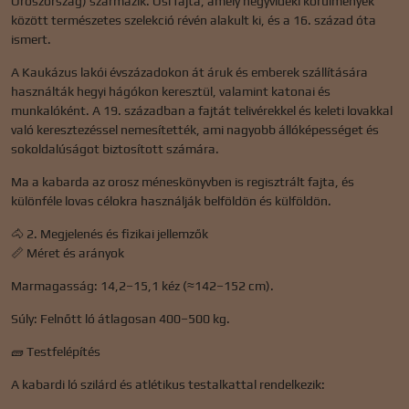
Oroszország) származik. Ősi fajta, amely hegyvidéki körülmények
között természetes szelekció révén alakult ki, és a 16. század óta
ismert.
A Kaukázus lakói évszázadokon át áruk és emberek szállítására
használták hegyi hágókon keresztül, valamint katonai és
munkalóként. A 19. században a fajtát telivérekkel és keleti lovakkal
való keresztezéssel nemesítették, ami nagyobb állóképességet és
sokoldalúságot biztosított számára.
Ma a kabarda az orosz méneskönyvben is regisztrált fajta, és
különféle lovas célokra használják belföldön és külföldön.
🐴 2. Megjelenés és fizikai jellemzők
📏 Méret és arányok
Marmagasság: 14,2–15,1 kéz (≈142–152 cm).
Súly: Felnőtt ló átlagosan 400–500 kg.
🧱 Testfelépítés
A kabardi ló szilárd és atlétikus testalkattal rendelkezik: