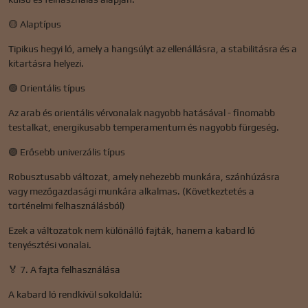
🟡 Alaptípus
Tipikus hegyi ló, amely a hangsúlyt az ellenállásra, a stabilitásra és a
kitartásra helyezi.
🟢 Orientális típus
Az arab és orientális vérvonalak nagyobb hatásával - finomabb
testalkat, energikusabb temperamentum és nagyobb fürgeség.
🟣 Erősebb univerzális típus
Robusztusabb változat, amely nehezebb munkára, szánhúzásra
vagy mezőgazdasági munkára alkalmas. (Következtetés a
történelmi felhasználásból)
Ezek a változatok nem különálló fajták, hanem a kabard ló
tenyésztési vonalai.
🏅 7. A fajta felhasználása
A kabard ló rendkívül sokoldalú: