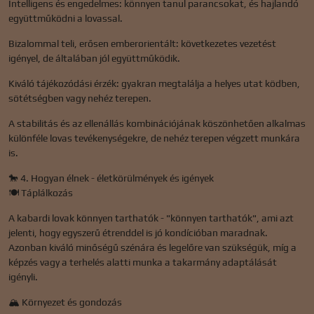
Intelligens és engedelmes: könnyen tanul parancsokat, és hajlandó
együttműködni a lovassal.
Bizalommal teli, erősen emberorientált: következetes vezetést
igényel, de általában jól együttműködik.
Kiváló tájékozódási érzék: gyakran megtalálja a helyes utat ködben,
sötétségben vagy nehéz terepen.
A stabilitás és az ellenállás kombinációjának köszönhetően alkalmas
különféle lovas tevékenységekre, de nehéz terepen végzett munkára
is.
🐎 4. Hogyan élnek - életkörülmények és igények
🍽️ Táplálkozás
A kabardi lovak könnyen tarthatók - "könnyen tarthatók", ami azt
jelenti, hogy egyszerű étrenddel is jó kondícióban maradnak.
Azonban kiváló minőségű szénára és legelőre van szükségük, míg a
képzés vagy a terhelés alatti munka a takarmány adaptálását
igényli.
🏔️ Környezet és gondozás