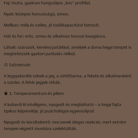
Fej: tiszta, gyakran hangsúlyos „kos" profillal.
Nyak: közepes hosszúságú, izmos.
Mellkas: mély és széles, jó tüdőkapacitást biztosít.
Hát és far: erős, izmos és alkalmas hosszú lovaglásra.
Lábak: szárazak, kemény patákkal, amelyek a durva hegyi terepet is
megbirkózzák gyakori patkolás nélkül.
🎨 Szőrzetszín
A leggyakoribb színek a pej, a sötétbarna, a fekete és alkalmanként
a szürke. A fehér jegyek ritkák.
🧠 3. Temperamentum és jellem
A kabardi ló intelligens, nyugodt és megbízható – a hegyi fajta
tipikus képviselője, jó pszichológiai egyensúlyral:
Nyugodt és körültekintő: nincsenek ideges reakciói, mert extrém
terepen végzett munkára szelektálták.