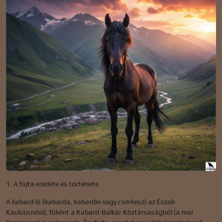
1. A fajta eredete és története
A kabard ló (kabarda, kabardin vagy cserkesz) az Észak-
Kaukázusból, főként a Kabard-Balkár Köztársaságból (a mai