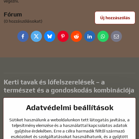
végezni.
Fórum
Új hozzászólás
(0 hozzászólásokat)
Facebook
Twitter
Bluesky
Pinterest
Reddit
LinkedIn
WhatsApp
E-
mail
Kerti tavak és lófelszerelések – a
természet és a gondoskodás kombinációja
A kerti tavak gyönyörű kiegészítői bármilyen külső térnek, és
Adatvédelmi beállítások
harmonikus környezetet teremtenek a kikapcsolódáshoz és a vízi
állatok életéhez. A megfelelő technológia, a szűrés és a rendszeres
Sütiket használunk a weboldalunkon tett látogatás javítása, a
karbantartás kulcsfontosságú a tiszta vízhez és az egészséges
teljesítmény elemzése és a használattal kapcsolatos adatok
tóhoz egész évben. Ugyanilyen fontos az életünk részét képező
gyűjtése érdekében. Erre a célra harmadik féltől származó
állatok gondozása is.
eszközöket és szolgáltatásokat használhatunk, és a gyűjtött