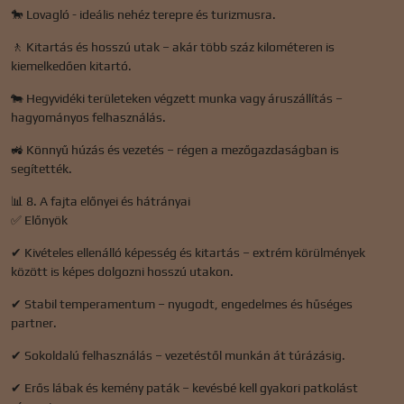
🐎 Lovagló - ideális nehéz terepre és turizmusra.
🚶 Kitartás és hosszú utak – akár több száz kilométeren is
kiemelkedően kitartó.
🐄 Hegyvidéki területeken végzett munka vagy áruszállítás –
hagyományos felhasználás.
🚜 Könnyű húzás és vezetés – régen a mezőgazdaságban is
segítették.
📊 8. A fajta előnyei és hátrányai
✅ Előnyök
✔ Kivételes ellenálló képesség és kitartás – extrém körülmények
között is képes dolgozni hosszú utakon.
✔ Stabil temperamentum – ​​nyugodt, engedelmes és hűséges
partner.
✔ Sokoldalú felhasználás – vezetéstől munkán át túrázásig.
✔ Erős lábak és kemény paták – kevésbé kell gyakori patkolást