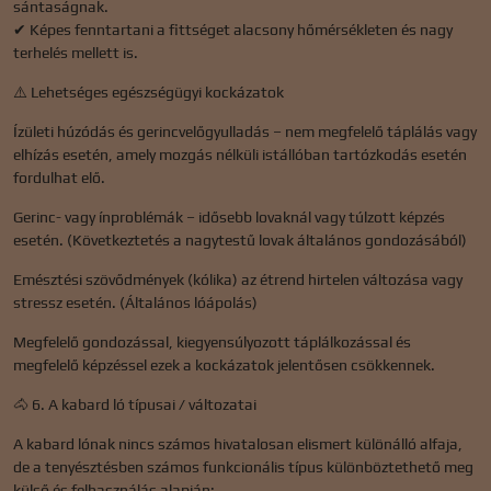
sántaságnak.
✔ Képes fenntartani a fittséget alacsony hőmérsékleten és nagy
terhelés mellett is.
⚠️ Lehetséges egészségügyi kockázatok
Ízületi húzódás és gerincvelőgyulladás – nem megfelelő táplálás vagy
elhízás esetén, amely mozgás nélküli istállóban tartózkodás esetén
fordulhat elő.
Gerinc- vagy ínproblémák – idősebb lovaknál vagy túlzott képzés
esetén. (Következtetés a nagytestű lovak általános gondozásából)
Emésztési szövődmények (kólika) az étrend hirtelen változása vagy
stressz esetén. (Általános lóápolás)
Megfelelő gondozással, kiegyensúlyozott táplálkozással és
megfelelő képzéssel ezek a kockázatok jelentősen csökkennek.
🐴 6. A kabard ló típusai / változatai
A kabard lónak nincs számos hivatalosan elismert különálló alfaja,
de a tenyésztésben számos funkcionális típus különböztethető meg
külső és felhasználás alapján: