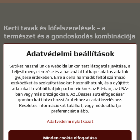
Kerti tavak és lófelszerelések – a
természet és a gondoskodás kombinációja
A kerti tavak gyönyörű kiegészítői bármilyen külső térnek, és
Adatvédelmi beállítások
harmonikus környezetet teremtenek a kikapcsolódáshoz és a vízi
állatok életéhez. A megfelelő technológia, a szűrés és a rendszeres
Sütiket használunk a weboldalunkon tett látogatás javítása, a
karbantartás kulcsfontosságú a tiszta vízhez és az egészséges
teljesítmény elemzése és a használattal kapcsolatos adatok
tóhoz egész évben. Ugyanilyen fontos az életünk részét képező
gyűjtése érdekében. Erre a célra harmadik féltől származó
állatok gondozása is.
eszközöket és szolgáltatásokat használhatunk, és a gyűjtött
adatokat továbbíthatjuk partnereinknek az EU-ban, az USA-
A lovaknak kiváló minőségű lovaglófelszerelésre, megfelelő
ban vagy más országokban. Az „Összes süti elfogadása"
táplálkozásra és felelősségteljes gondoskodásra van szükségük
gombra kattintva hozzájárul ehhez az adatkezeléshez.
ahhoz, hogy egészségesek, erősek és elégedettek legyenek. Legyen
Részletes információkat találhat, vagy módosíthatja
szó lovasok, tenyésztők vagy természetkedvelők felszereléséről, a cél
preferenciáit alább.
egy olyan környezet megteremtése, amely támogatja mind az
Adatvédelmi nyilatkozat
állatok, mind az emberek természetes egyensúlyát, biztonságát és
jólétét.
Minden cookie elfogadása