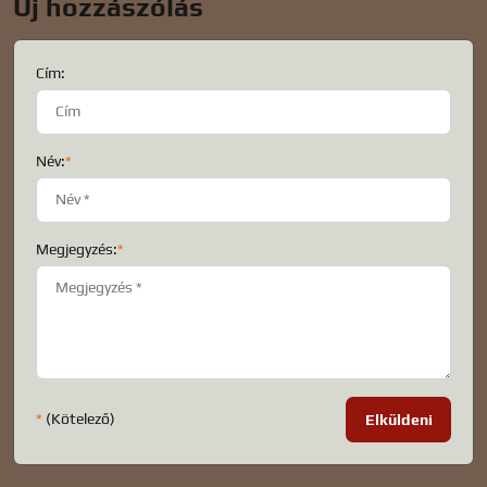
Új hozzászólás
Cím:
Név:
*
Megjegyzés:
*
*
(Kötelező)
Elküldeni