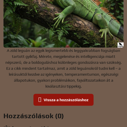
A zöld leguán az egyik legismertebb és leggyakrabban fogságban
tartott gyíkfaj. Mérete, megjelenése és intelligenciája miatt
népszerű, de a boldoguláshoz különleges gondozásra van szükség.
Ez a cikk mindent tartalmaz, amit a zöld leguánokról tudni kell – a
leírásuktól kezdve az igényeken, temperamentumon, egészségi
állapotukon, gyakori problémáikon, fajváltozataikon át a
kiválasztási tippekig.
Vissza a hozzászóláshoz
Hozzászólások (0)