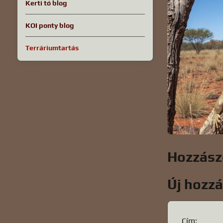
Kerti tó blog
KOI ponty blog
Terráriumtartás
Hozzász
Új hozz
Cím: