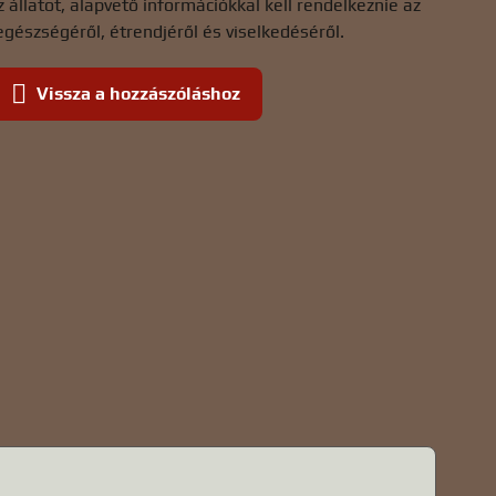
 állatot, alapvető információkkal kell rendelkeznie az
 egészségéről, étrendjéről és viselkedéséről.
Vissza a hozzászóláshoz