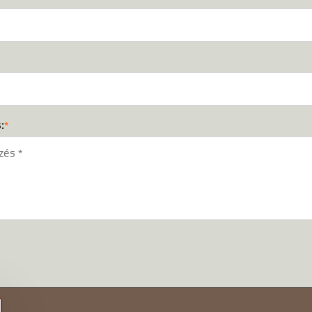
:
*
)