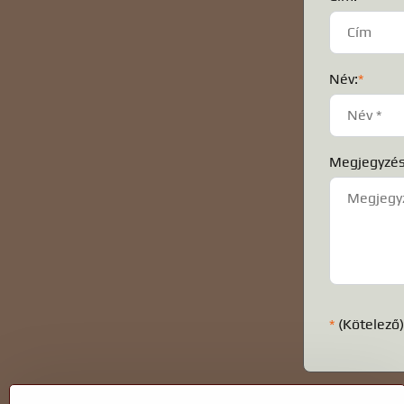
Név:
*
Megjegyzés
*
(Kötelező