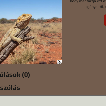
hogy megtartja ezt az
igényeiről,
ólások (0)
ászólás