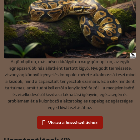
A gömbpiton, más néven királypiton vagy gömbpiton, az egyik
legnépszerűbb háziállatként tartott kígyó. Nyugodt természete,
viszonylag könnyű igényei és kompakt mérete alkalmassá teszi mind
a kezdők, mind a tapasztalt tenyésztők számára. Ez a cikk mindent
tartalmaz, amit tudni kell erről a lenyűgöző fajról – a megjelenésétől
és viselkedésétől kezdve a lakhatási igényein, egészségén és
problémáin át a különböző alakzatokig és tippekig az egészséges
egyed kiválasztásához.
Vissza a hozzászóláshoz