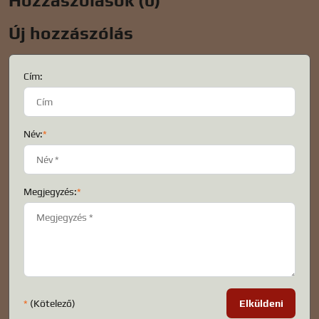
Hozzászólások (0)
Új hozzászólás
Cím:
Név:
*
Megjegyzés:
*
*
(Kötelező)
Elküldeni