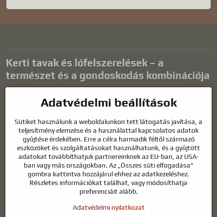
Kerti tavak és lófelszerelések – a
természet és a gondoskodás kombinációja
A kerti tavak gyönyörű kiegészítői bármilyen külső térnek, és
Adatvédelmi beállítások
harmonikus környezetet teremtenek a kikapcsolódáshoz és a vízi
állatok életéhez. A megfelelő technológia, a szűrés és a rendszeres
Sütiket használunk a weboldalunkon tett látogatás javítása, a
karbantartás kulcsfontosságú a tiszta vízhez és az egészséges
teljesítmény elemzése és a használattal kapcsolatos adatok
tóhoz egész évben. Ugyanilyen fontos az életünk részét képező
gyűjtése érdekében. Erre a célra harmadik féltől származó
állatok gondozása is.
eszközöket és szolgáltatásokat használhatunk, és a gyűjtött
adatokat továbbíthatjuk partnereinknek az EU-ban, az USA-
A lovaknak kiváló minőségű lovaglófelszerelésre, megfelelő
ban vagy más országokban. Az „Összes süti elfogadása"
táplálkozásra és felelősségteljes gondoskodásra van szükségük
gombra kattintva hozzájárul ehhez az adatkezeléshez.
ahhoz, hogy egészségesek, erősek és elégedettek legyenek. Legyen
Részletes információkat találhat, vagy módosíthatja
szó lovasok, tenyésztők vagy természetkedvelők felszereléséről, a cél
preferenciáit alább.
egy olyan környezet megteremtése, amely támogatja mind az
Adatvédelmi nyilatkozat
állatok, mind az emberek természetes egyensúlyát, biztonságát és