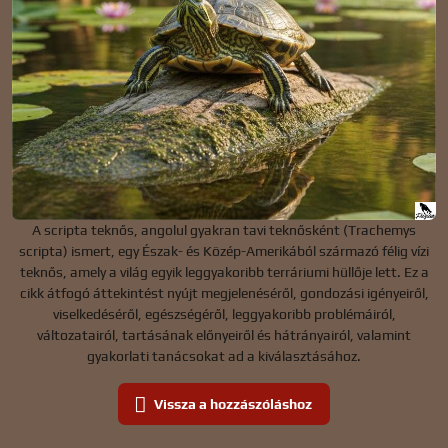
A scripta teknős, angolul gyakran tavi teknősként (Trachemys
scripta) ismert, egy Észak- és Közép-Amerikából származó félig vízi
teknős, amely a világ egyik leggyakoribb terráriumi hüllője lett. Ez a
cikk átfogó áttekintést nyújt megjelenéséről, gondozási igényeiről,
viselkedéséről, egészségéről, leggyakoribb problémáiról,
változatairól, tartásának előnyeiről és hátrányairól, valamint
gyakorlati tanácsokat ad a kiválasztásához.
Vissza a hozzászóláshoz