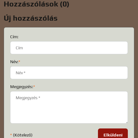
Hozzászólások (0)
Új hozzászólás
Cím:
Név:
*
Megjegyzés:
*
*
(Kötelező)
Elküldeni