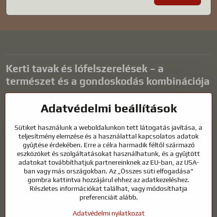
Kerti tavak és lófelszerelések – a
természet és a gondoskodás kombinációja
A kerti tavak gyönyörű kiegészítői bármilyen külső térnek, és
Adatvédelmi beállítások
harmonikus környezetet teremtenek a kikapcsolódáshoz és a vízi
állatok életéhez. A megfelelő technológia, a szűrés és a rendszeres
Sütiket használunk a weboldalunkon tett látogatás javítása, a
karbantartás kulcsfontosságú a tiszta vízhez és az egészséges
teljesítmény elemzése és a használattal kapcsolatos adatok
tóhoz egész évben. Ugyanilyen fontos az életünk részét képező
gyűjtése érdekében. Erre a célra harmadik féltől származó
állatok gondozása is.
eszközöket és szolgáltatásokat használhatunk, és a gyűjtött
adatokat továbbíthatjuk partnereinknek az EU-ban, az USA-
A lovaknak kiváló minőségű lovaglófelszerelésre, megfelelő
ban vagy más országokban. Az „Összes süti elfogadása"
táplálkozásra és felelősségteljes gondoskodásra van szükségük
gombra kattintva hozzájárul ehhez az adatkezeléshez.
ahhoz, hogy egészségesek, erősek és elégedettek legyenek. Legyen
Részletes információkat találhat, vagy módosíthatja
szó lovasok, tenyésztők vagy természetkedvelők felszereléséről, a cél
preferenciáit alább.
egy olyan környezet megteremtése, amely támogatja mind az
Adatvédelmi nyilatkozat
állatok, mind az emberek természetes egyensúlyát, biztonságát és