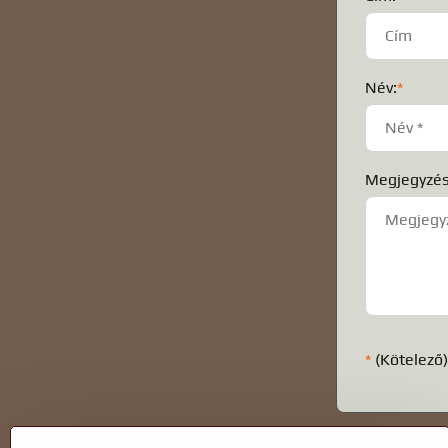
Név:
*
Megjegyzés
*
(Kötelező