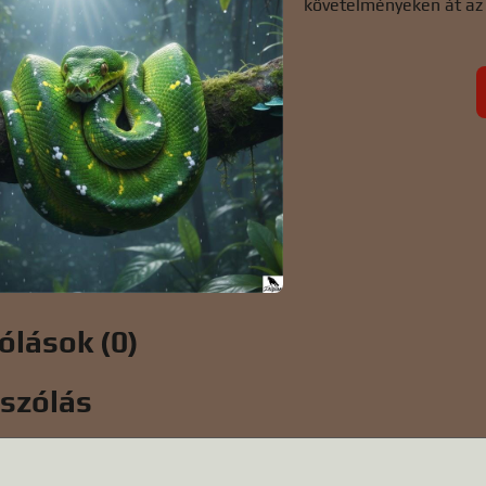
követelményeken át az 
ólások (0)
ászólás