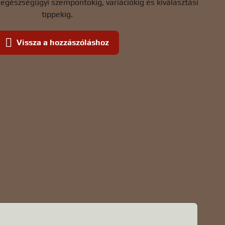
egészségügyi szempontokig, variációkig és kiválasztási
tippekig.
Vissza a hozzászóláshoz