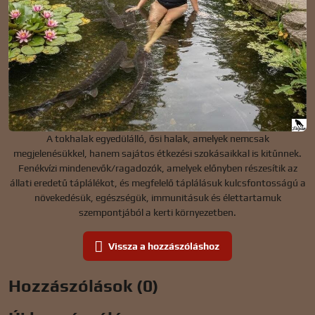
A tokhalak egyedülálló, ősi halak, amelyek nemcsak
megjelenésükkel, hanem sajátos étkezési szokásaikkal is kitűnnek.
Fenékvízi mindenevők/ragadozók, amelyek előnyben részesítik az
állati eredetű táplálékot, és megfelelő táplálásuk kulcsfontosságú a
növekedésük, egészségük, immunitásuk és élettartamuk
szempontjából a kerti környezetben.
Vissza a hozzászóláshoz
Hozzászólások (0)