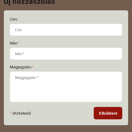
Új hozzászólás
Cím:
Név:
*
Megjegyzés:
*
*
(Kötelező)
Elküldeni