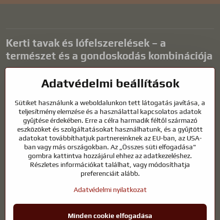
Kerti tavak és lófelszerelések – a
természet és a gondoskodás kombinációja
A kerti tavak gyönyörű kiegészítői bármilyen külső térnek, és
Adatvédelmi beállítások
harmonikus környezetet teremtenek a kikapcsolódáshoz és a vízi
állatok életéhez. A megfelelő technológia, a szűrés és a rendszeres
Sütiket használunk a weboldalunkon tett látogatás javítása, a
karbantartás kulcsfontosságú a tiszta vízhez és az egészséges
teljesítmény elemzése és a használattal kapcsolatos adatok
tóhoz egész évben. Ugyanilyen fontos az életünk részét képező
gyűjtése érdekében. Erre a célra harmadik féltől származó
állatok gondozása is.
eszközöket és szolgáltatásokat használhatunk, és a gyűjtött
adatokat továbbíthatjuk partnereinknek az EU-ban, az USA-
A lovaknak kiváló minőségű lovaglófelszerelésre, megfelelő
ban vagy más országokban. Az „Összes süti elfogadása"
táplálkozásra és felelősségteljes gondoskodásra van szükségük
gombra kattintva hozzájárul ehhez az adatkezeléshez.
ahhoz, hogy egészségesek, erősek és elégedettek legyenek. Legyen
Részletes információkat találhat, vagy módosíthatja
szó lovasok, tenyésztők vagy természetkedvelők felszereléséről, a cél
preferenciáit alább.
egy olyan környezet megteremtése, amely támogatja mind az
Adatvédelmi nyilatkozat
állatok, mind az emberek természetes egyensúlyát, biztonságát és
jólétét.
Minden cookie elfogadása