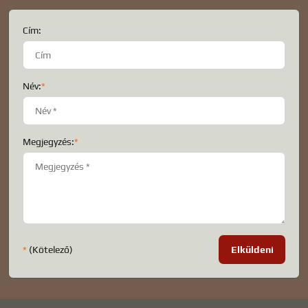
Cím:
Név:
*
Megjegyzés:
*
*
(Kötelező)
Elküldeni