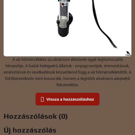
A víz hőmérséklete az akvárium életének egyik legfontosabb
tényezője. A halak hidegvérű állatok - anyagcseréjük, immunitásuk,
emésztésük és viselkedésük közvetlenül függ a víz hőmérsékletétől. A
fűtőberendezés nem luxuscikk, hanem a legtöbb akvárium alapvető
felszerelése.
Vissza a hozzászóláshoz
Hozzászólások (0)
Új hozzászólás