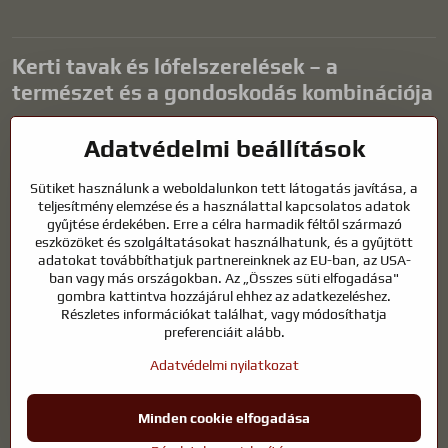
Kerti tavak és lófelszerelések – a
természet és a gondoskodás kombinációja
A kerti tavak gyönyörű kiegészítői bármilyen külső térnek, és
Adatvédelmi beállítások
harmonikus környezetet teremtenek a kikapcsolódáshoz és a vízi
állatok életéhez. A megfelelő technológia, a szűrés és a rendszeres
Sütiket használunk a weboldalunkon tett látogatás javítása, a
karbantartás kulcsfontosságú a tiszta vízhez és az egészséges
teljesítmény elemzése és a használattal kapcsolatos adatok
tóhoz egész évben. Ugyanilyen fontos az életünk részét képező
gyűjtése érdekében. Erre a célra harmadik féltől származó
állatok gondozása is.
eszközöket és szolgáltatásokat használhatunk, és a gyűjtött
adatokat továbbíthatjuk partnereinknek az EU-ban, az USA-
A lovaknak kiváló minőségű lovaglófelszerelésre, megfelelő
ban vagy más országokban. Az „Összes süti elfogadása"
táplálkozásra és felelősségteljes gondoskodásra van szükségük
gombra kattintva hozzájárul ehhez az adatkezeléshez.
ahhoz, hogy egészségesek, erősek és elégedettek legyenek. Legyen
Részletes információkat találhat, vagy módosíthatja
szó lovasok, tenyésztők vagy természetkedvelők felszereléséről, a cél
preferenciáit alább.
egy olyan környezet megteremtése, amely támogatja mind az
Adatvédelmi nyilatkozat
állatok, mind az emberek természetes egyensúlyát, biztonságát és
jólétét.
Minden cookie elfogadása
©
2026
Szerzői jog
Adatvédelmi beállítások
Adatvédelmi nyilatkozat