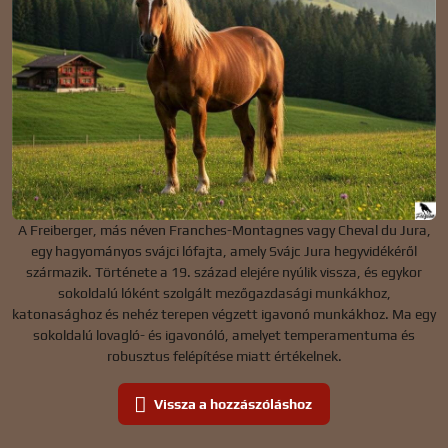
A Freiberger, más néven Franches-Montagnes vagy Cheval du Jura,
egy hagyományos svájci lófajta, amely Svájc Jura hegyvidékéről
származik. Története a 19. század elejére nyúlik vissza, és egykor
sokoldalú lóként szolgált mezőgazdasági munkákhoz,
katonasághoz és nehéz terepen végzett igavonó munkákhoz. Ma egy
sokoldalú lovagló- és igavonóló, amelyet temperamentuma és
robusztus felépítése miatt értékelnek.
Vissza a hozzászóláshoz