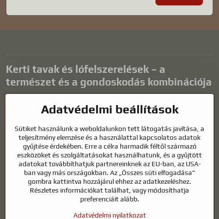
Kerti tavak és lófelszerelések – a
természet és a gondoskodás kombinációja
A kerti tavak gyönyörű kiegészítői bármilyen külső térnek, és
Adatvédelmi beállítások
harmonikus környezetet teremtenek a kikapcsolódáshoz és a vízi
állatok életéhez. A megfelelő technológia, a szűrés és a rendszeres
Sütiket használunk a weboldalunkon tett látogatás javítása, a
karbantartás kulcsfontosságú a tiszta vízhez és az egészséges
teljesítmény elemzése és a használattal kapcsolatos adatok
tóhoz egész évben. Ugyanilyen fontos az életünk részét képező
gyűjtése érdekében. Erre a célra harmadik féltől származó
állatok gondozása is.
eszközöket és szolgáltatásokat használhatunk, és a gyűjtött
adatokat továbbíthatjuk partnereinknek az EU-ban, az USA-
A lovaknak kiváló minőségű lovaglófelszerelésre, megfelelő
ban vagy más országokban. Az „Összes süti elfogadása"
táplálkozásra és felelősségteljes gondoskodásra van szükségük
gombra kattintva hozzájárul ehhez az adatkezeléshez.
ahhoz, hogy egészségesek, erősek és elégedettek legyenek. Legyen
Részletes információkat találhat, vagy módosíthatja
szó lovasok, tenyésztők vagy természetkedvelők felszereléséről, a cél
preferenciáit alább.
egy olyan környezet megteremtése, amely támogatja mind az
Adatvédelmi nyilatkozat
állatok, mind az emberek természetes egyensúlyát, biztonságát és