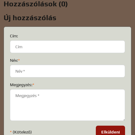
Hozzászólások (0)
Új hozzászólás
Cím:
Név:
*
Megjegyzés:
*
*
(Kötelező)
Elküldeni