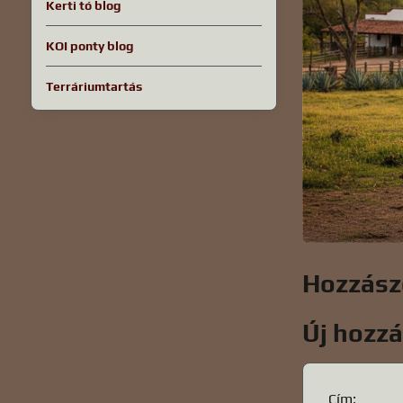
Kerti tó blog
KOI ponty blog
Terráriumtartás
Hozzász
Új hozz
Cím: