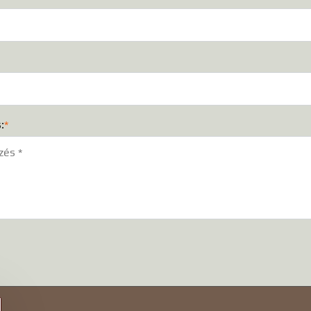
:
*
)