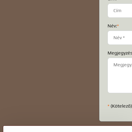
Név:
*
Megjegyzés
*
(Kötelező