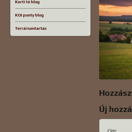
Kerti tó blog
KOI ponty blog
Terráriumtartás
Hozzász
Új hozz
Cím: