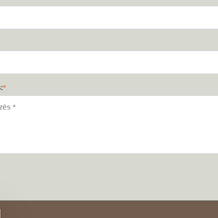
:
*
)