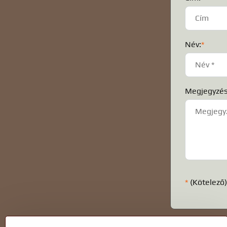
Név:
*
Megjegyzés
*
(Kötelező