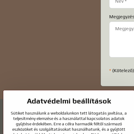
Megjegyzés
*
(Kötelező
Adatvédelmi beállítások
Sütiket használunk a weboldalunkon tett látogatás javítása, a
teljesítmény elemzése és a használattal kapcsolatos adatok
gyűjtése érdekében. Erre a célra harmadik féltől származó
eszközöket és szolgáltatásokat használhatunk, és a gyűjtött
Kerti tavak és lófelszerelések – a termé