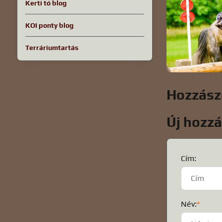
Kerti tó blog
KOI ponty blog
Terráriumtartás
Hozzász
Új hozz
Cím:
Név:
*