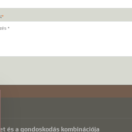
:
*
)
szet és a gondoskodás kombinációja