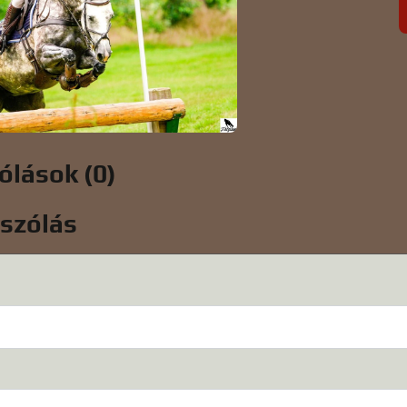
ólások (0)
ászólás