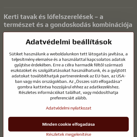
Kerti tavak és lófelszerelések – a
természet és a gondoskodás kombinációja
A kerti tavak gyönyörű kiegészítői bármilyen külső térnek, és
Adatvédelmi beállítások
harmonikus környezetet teremtenek a kikapcsolódáshoz és a vízi
állatok életéhez. A megfelelő technológia, a szűrés és a rendszeres
Sütiket használunk a weboldalunkon tett látogatás javítása, a
karbantartás kulcsfontosságú a tiszta vízhez és az egészséges
teljesítmény elemzése és a használattal kapcsolatos adatok
tóhoz egész évben. Ugyanilyen fontos az életünk részét képező
gyűjtése érdekében. Erre a célra harmadik féltől származó
állatok gondozása is.
eszközöket és szolgáltatásokat használhatunk, és a gyűjtött
adatokat továbbíthatjuk partnereinknek az EU-ban, az USA-
A lovaknak kiváló minőségű lovaglófelszerelésre, megfelelő
ban vagy más országokban. Az „Összes süti elfogadása"
táplálkozásra és felelősségteljes gondoskodásra van szükségük
gombra kattintva hozzájárul ehhez az adatkezeléshez.
ahhoz, hogy egészségesek, erősek és elégedettek legyenek. Legyen
Részletes információkat találhat, vagy módosíthatja
szó lovasok, tenyésztők vagy természetkedvelők felszereléséről, a cél
preferenciáit alább.
egy olyan környezet megteremtése, amely támogatja mind az
Adatvédelmi nyilatkozat
állatok, mind az emberek természetes egyensúlyát, biztonságát és
jólétét.
Minden cookie elfogadása
©
2026
Szerzői jog
Adatvédelmi beállítások
Adatvédelmi nyilatkozat
Részletek megjelenítése