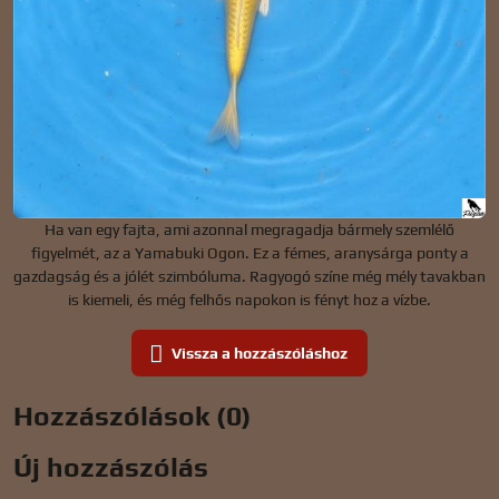
Ha van egy fajta, ami azonnal megragadja bármely szemlélő
figyelmét, az a Yamabuki Ogon. Ez a fémes, aranysárga ponty a
gazdagság és a jólét szimbóluma. Ragyogó színe még mély tavakban
is kiemeli, és még felhős napokon is fényt hoz a vízbe.
Vissza a hozzászóláshoz
Hozzászólások (0)
Új hozzászólás