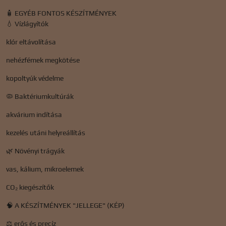
🧴 EGYÉB FONTOS KÉSZÍTMÉNYEK
💧 Vízlágyítók
klór eltávolítása
nehézfémek megkötése
kopoltyúk védelme
🦠 Baktériumkultúrák
akvárium indítása
kezelés utáni helyreállítás
🌿 Növényi trágyák
vas, kálium, mikroelemek
CO₂ kiegészítők
🧠 A KÉSZÍTMÉNYEK "JELLEGE" (KÉP)
⚖️ erős és precíz