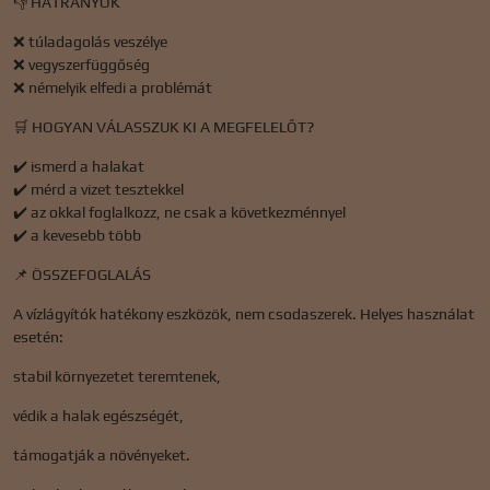
👎 HÁTRÁNYOK
❌ túladagolás veszélye
❌ vegyszerfüggőség
❌ némelyik elfedi a problémát
🛒 HOGYAN VÁLASSZUK KI A MEGFELELŐT?
✔️ ismerd a halakat
✔️ mérd a vizet tesztekkel
✔️ az okkal foglalkozz, ne csak a következménnyel
✔️ a kevesebb több
📌 ÖSSZEFOGLALÁS
A vízlágyítók hatékony eszközök, nem csodaszerek. Helyes használat
esetén:
stabil környezetet teremtenek,
védik a halak egészségét,
támogatják a növényeket.