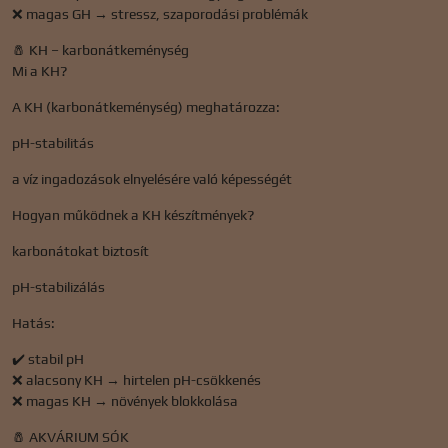
❌ magas GH → stressz, szaporodási problémák
🧂 KH – karbonátkeménység
Mi a KH?
A KH (karbonátkeménység) meghatározza:
pH-stabilitás
a víz ingadozások elnyelésére való képességét
Hogyan működnek a KH készítmények?
karbonátokat biztosít
pH-stabilizálás
Hatás:
✔️ stabil pH
❌ alacsony KH → hirtelen pH-csökkenés
❌ magas KH → növények blokkolása
🧂 AKVÁRIUM SÓK