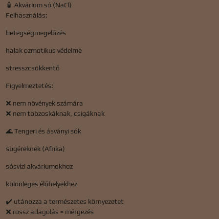
🧴 Akvárium só (NaCl)
Felhasználás:
betegségmegelőzés
halak ozmotikus védelme
stresszcsökkentő
Figyelmeztetés:
❌ nem növények számára
❌ nem tobzoskáknak, csigáknak
🌊 Tengeri és ásványi sók
sügéreknek (Afrika)
sósvízi akváriumokhoz
különleges élőhelyekhez
✔️ utánozza a természetes környezetet
❌ rossz adagolás = mérgezés