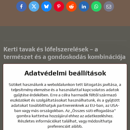
Facebook
Twitter
Bluesky
Pinterest
Reddit
LinkedIn
WhatsApp
E-
mail
Kerti tavak és lófelszerelések – a
természet és a gondoskodás kombinációja
A kerti tavak gyönyörű kiegészítői bármilyen külső térnek, és
Adatvédelmi beállítások
harmonikus környezetet teremtenek a kikapcsolódáshoz és a vízi
állatok életéhez. A megfelelő technológia, a szűrés és a rendszeres
Sütiket használunk a weboldalunkon tett látogatás javítása, a
karbantartás kulcsfontosságú a tiszta vízhez és az egészséges
teljesítmény elemzése és a használattal kapcsolatos adatok
tóhoz egész évben. Ugyanilyen fontos az életünk részét képező
gyűjtése érdekében. Erre a célra harmadik féltől származó
állatok gondozása is.
eszközöket és szolgáltatásokat használhatunk, és a gyűjtött
adatokat továbbíthatjuk partnereinknek az EU-ban, az USA-
A lovaknak kiváló minőségű lovaglófelszerelésre, megfelelő
ban vagy más országokban. Az „Összes süti elfogadása"
táplálkozásra és felelősségteljes gondoskodásra van szükségük
gombra kattintva hozzájárul ehhez az adatkezeléshez.
ahhoz, hogy egészségesek, erősek és elégedettek legyenek. Legyen
Részletes információkat találhat, vagy módosíthatja
szó lovasok, tenyésztők vagy természetkedvelők felszereléséről, a cél
preferenciáit alább.