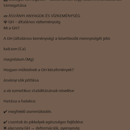
támogatása
🧱 ÁSVÁNYI ANYAGOK ÉS VÍZKEMÉNYSÉG
💎 GH – általános vízkeménység
Mi a GH?
A GH (általános keménység) a következők mennyiségét jelzi:
kalcium (Ca)
magnézium (Mg)
Hogyan működnek a GH készítmények?
ásványi sók pótlása
a víz ozmotikus stabilitásának növelése
Hatása a halakra:
✔️ megfelelő izomműködés
✔️ csontok és pikkelyek egészséges fejlődése
❌ alacsony GH → deformációk, gyengeség