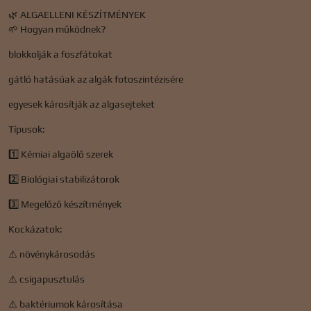
🌿 ALGAELLENI KÉSZÍTMÉNYEK
🌱 Hogyan működnek?
blokkolják a foszfátokat
gátló hatásúak az algák fotoszintézisére
egyesek károsítják az algasejteket
Típusok:
1️⃣ Kémiai algaölő szerek
2️⃣ Biológiai stabilizátorok
3️⃣ Megelőző készítmények
Kockázatok:
⚠️ növénykárosodás
⚠️ csigapusztulás
⚠️ baktériumok károsítása