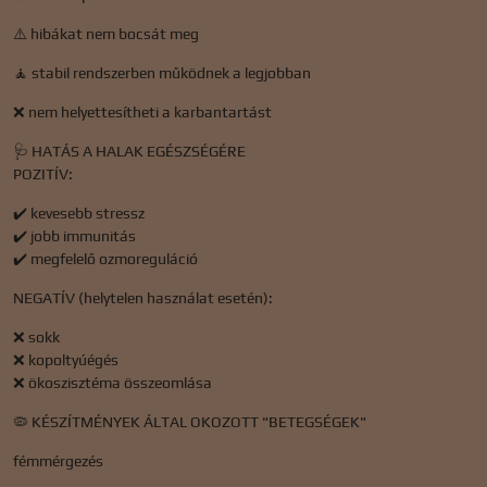
⚠️ hibákat nem bocsát meg
🧘 stabil rendszerben működnek a legjobban
❌ nem helyettesítheti a karbantartást
🩺 HATÁS A HALAK EGÉSZSÉGÉRE
POZITÍV:
✔️ kevesebb stressz
✔️ jobb immunitás
✔️ megfelelő ozmoreguláció
NEGATÍV (helytelen használat esetén):
❌ sokk
❌ kopoltyúégés
❌ ökoszisztéma összeomlása
🦠 KÉSZÍTMÉNYEK ÁLTAL OKOZOTT "BETEGSÉGEK"
fémmérgezés