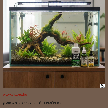
www.disz-to.hu
🧪 MIK AZOK A VÍZKEZELŐ TERMÉKEK?