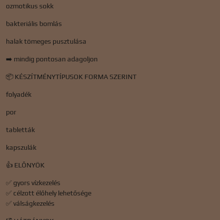
ozmotikus sokk
bakteriális bomlás
halak tömeges pusztulása
➡️ mindig pontosan adagoljon
📦 KÉSZÍTMÉNYTÍPUSOK FORMA SZERINT
folyadék
por
tabletták
kapszulák
👍 ELŐNYÖK
✅ gyors vízkezelés
✅ célzott élőhely lehetősége
✅ válságkezelés