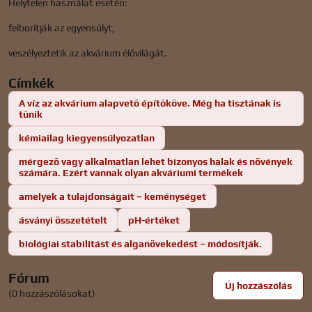
Helytelen használat esetén:
felborítják az egyensúlyt,
veszélyeztetik az akvárium élővilágát.
Címkék
A víz az akvárium alapvető építőköve. Még ha tisztának is
tűnik
kémiailag kiegyensúlyozatlan
mérgező vagy alkalmatlan lehet bizonyos halak és növények
számára. Ezért vannak olyan akváriumi termékek
amelyek a tulajdonságait – keménységet
ásványi összetételt
pH-értéket
biológiai stabilitást és alganövekedést – módosítják.
Fórum
Új hozzászólás
(0 hozzászólásokat)