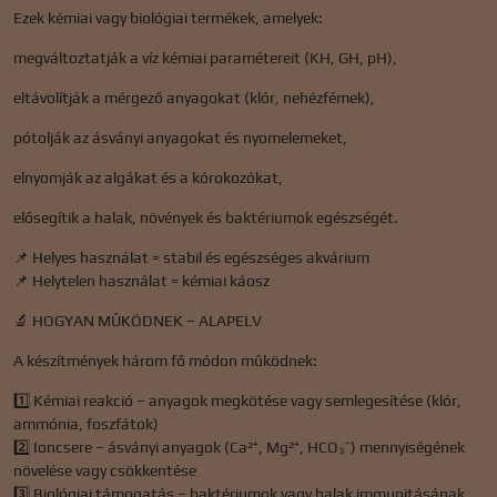
Ezek kémiai vagy biológiai termékek, amelyek:
megváltoztatják a víz kémiai paramétereit (KH, GH, pH),
eltávolítják a mérgező anyagokat (klór, nehézfémek),
pótolják az ásványi anyagokat és nyomelemeket,
elnyomják az algákat és a kórokozókat,
elősegítik a halak, növények és baktériumok egészségét.
📌 Helyes használat = stabil és egészséges akvárium
📌 Helytelen használat = kémiai káosz
🔬 HOGYAN MŰKÖDNEK – ALAPELV
A készítmények három fő módon működnek:
1️⃣ Kémiai reakció – anyagok megkötése vagy semlegesítése (klór,
ammónia, foszfátok)
2️⃣ Ioncsere – ásványi anyagok (Ca²⁺, Mg²⁺, HCO₃⁻) mennyiségének
növelése vagy csökkentése
3️⃣ Biológiai támogatás – baktériumok vagy halak immunitásának