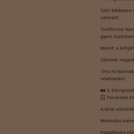
Szín: többnyire
színezet.
Testforma: karc
gyors úszásban
Méret: a kifejl
Szemek: nagyok,
Test és karmok
növényekre.
🏡 3. Környezet
🪟 Terrárium és
A kínai vízisár
Minimális mére
Függőleges elág