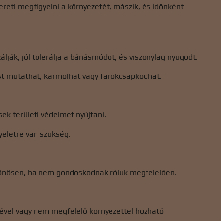
zereti megfigyelni a környezetét, mászik, és időnként
lják, jól tolerálja a bánásmódot, és viszonylag nyugodt.
ést mutathat, karmolhat vagy farokcsapkodhat.
ek területi védelmet nyújtani.
yeletre van szükség.
ülönösen, ha nem gondoskodnak róluk megfelelően.
ésével vagy nem megfelelő környezettel hozható