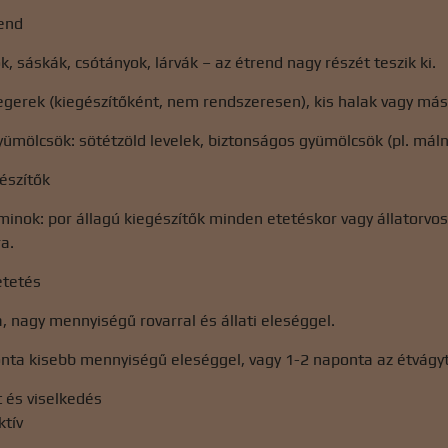
rend
k, sáskák, csótányok, lárvák – az étrend nagy részét teszik ki.
s egerek (kiegészítőként, nem rendszeresen), kis halak vagy má
ümölcsök: sötétzöld levelek, biztonságos gyümölcsök (pl. mál
észítők
minok: por állagú kiegészítők minden etetéskor vagy állatorvos
a.
etetés
, nagy mennyiségű rovarral és állati eleséggel.
nta kisebb mennyiségű eleséggel, vagy 1-2 naponta az étvágyt
 és viselkedés
ktív