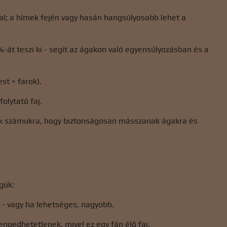
kal; a hímek fején vagy hasán hangsúlyosabb lehet a
-át teszi ki - segít az ágakon való egyensúlyozásban és a
st + farok).
olytató faj.
ik számukra, hogy biztonságosan másszanak ágakra és
gük:
 - vagy ha lehetséges, nagyobb.
ngedhetetlenek, mivel ez egy fán élő faj.