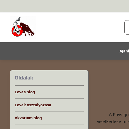
Aján
Oldalak
Lovas blog
Lovak osztályozása
A Physign
Akvárium blog
viselkedése mia