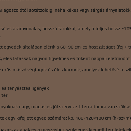
 világoszöldtől sötétzöldig, néha kékes vagy sárgás árnyalatok
sú és áramvonalas, hosszú farokkal, amely a teljes hossz ~70%
.
ett egyedek általában elérik a 60–90 cm-es hosszúságot (fej + te
 éles látással; nagyon figyelmes és főként nappali életmódot f
: erős mászó végtagok és éles karmok, amelyek lehetővé tesz
i és tenyésztési igények
 tér
kányoknak nagy, magas és jól szervezett terráriumra van szüksé
tek egy kifejlett egyed számára: kb. 180×120×180 cm (h×sz×m)
azás: az ágak és a mászáshoz szükséges kiemelt területek ele