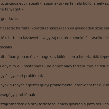
cocincinus egy nappali (nappal aktív) és fán élő hüllő, amely s
 ha fenyegetik.
s gondozás
észetű: ha fiatal korától rendszeresen és gyengéden szocializá
ciók: hirtelen kézbevétel vagy zaj esetén menekülési viselked
zociális
 általában jobban érzik magukat, különösen a hímek, akik képes
 egy hím 2-3 nősténnyel – de ehhez nagy terráriumra és felüg
ügy és gyakori problémák
rkányok bizonyos egészségügyi problémáktól szenvedhetnek, k
szségügyi problémák
„szájrothadás"): a száj fertőzése, amely gyakran a pofa sérül