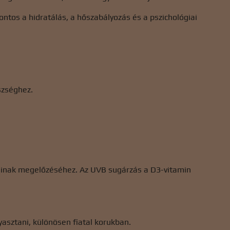
 fontos a hidratálás, a hőszabályozás és a pszichológiai
szséghez.
áinak megelőzéséhez. Az UVB sugárzás a D3-vitamin
yasztani, különösen fiatal korukban.