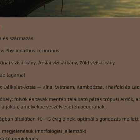
u
a és származás
: Physignathus cocincinus
ínai vízisárkány, Ázsiai vízisárkány, Zöld vízisárkány
dae (agama)
: Délkelet-Ázsia — Kína, Vietnam, Kambodzsa, Thaiföld és Lao
hely: folyók és tavak mentén található párás trópusi erdők, ah
ti ágakon, amelyekbe veszély esetén beugranak.
ágban általában 10–15 évig élnek, optimális gondozás mellett p
a megjelenésük (morfológiai jellemzők)
tető megjelenés: