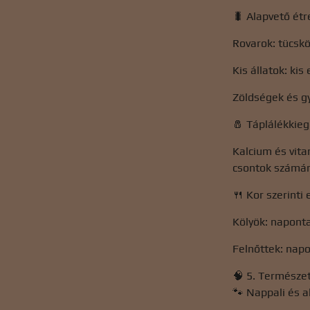
🐛 Alapvető ét
Rovarok: tücskö
Kis állatok: ki
Zöldségek és gy
🧂 Táplálékkieg
Kalcium és vita
csontok számár
🍴 Kor szerinti 
Kölyök: naponta
Felnőttek: napo
🧠 5. Természet
🐾 Nappali és a