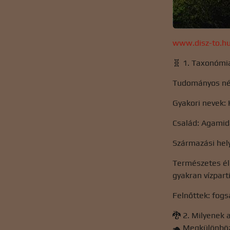
www.disz-to.h
🧬 1. Taxonómi
Tudományos név
Gyakori nevek: K
Család: Agami
Származási hely
Természetes élő
gyakran vízpar
Felnőttek: fogs
🐉 2. Milyenek 
🐢 Megkülönböz