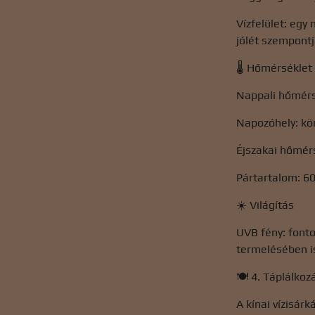
Vízfelület: egy 
jólét szempontj
🌡️ Hőmérséklet
Nappali hőmérsé
Napozóhely: kö
Éjszakai hőmérs
Pártartalom: 60
☀️ Világítás
UVB fény: font
termelésében is
🍽️ 4. Táplálko
A kínai vízisár