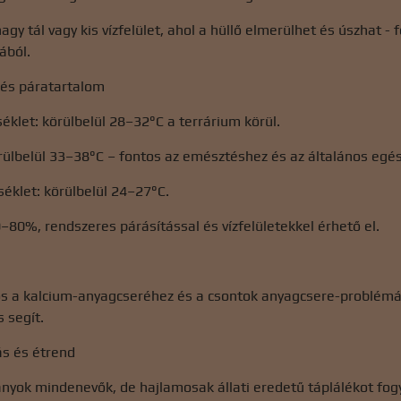
nagy tál vagy kis vízfelület, ahol a hüllő elmerülhet és úszhat -
ából.
 és páratartalom
klet: körülbelül 28–32°C a terrárium körül.
rülbelül 33–38°C – fontos az emésztéshez és az általános egé
éklet: körülbelül 24–27°C.
–80%, rendszeres párásítással és vízfelületekkel érhető el.
os a kalcium-anyagcseréhez és a csontok anyagcsere-problém
 segít.
zás és étrend
kányok mindenevők, de hajlamosak állati eredetű táplálékot fog