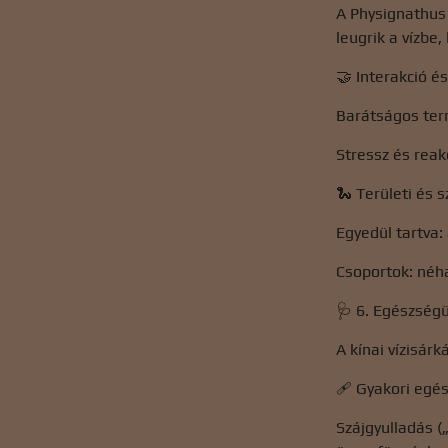
A Physignathus 
leugrik a vízbe,
🤝 Interakció é
Barátságos term
Stressz és reak
🐍 Területi és s
Egyedül tartva:
Csoportok: néha
🩺 6. Egészség
A kínai vízisá
🩹 Gyakori egé
Szájgyulladás (