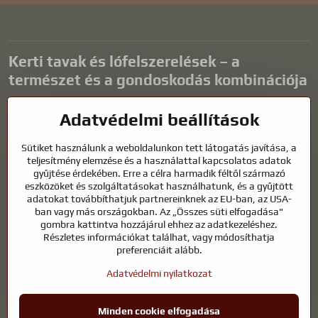
Kerti tavak és lófelszerelések – a
természet és a gondoskodás kombinációja
A kerti tavak gyönyörű kiegészítői bármilyen külső térnek, és
Adatvédelmi beállítások
harmonikus környezetet teremtenek a kikapcsolódáshoz és a vízi
állatok életéhez. A megfelelő technológia, a szűrés és a rendszeres
Sütiket használunk a weboldalunkon tett látogatás javítása, a
karbantartás kulcsfontosságú a tiszta vízhez és az egészséges
teljesítmény elemzése és a használattal kapcsolatos adatok
tóhoz egész évben. Ugyanilyen fontos az életünk részét képező
gyűjtése érdekében. Erre a célra harmadik féltől származó
állatok gondozása is.
eszközöket és szolgáltatásokat használhatunk, és a gyűjtött
adatokat továbbíthatjuk partnereinknek az EU-ban, az USA-
A lovaknak kiváló minőségű lovaglófelszerelésre, megfelelő
ban vagy más országokban. Az „Összes süti elfogadása"
táplálkozásra és felelősségteljes gondoskodásra van szükségük
gombra kattintva hozzájárul ehhez az adatkezeléshez.
ahhoz, hogy egészségesek, erősek és elégedettek legyenek. Legyen
Részletes információkat találhat, vagy módosíthatja
szó lovasok, tenyésztők vagy természetkedvelők felszereléséről, a cél
preferenciáit alább.
egy olyan környezet megteremtése, amely támogatja mind az
Adatvédelmi nyilatkozat
állatok, mind az emberek természetes egyensúlyát, biztonságát és
jólétét.
Minden cookie elfogadása