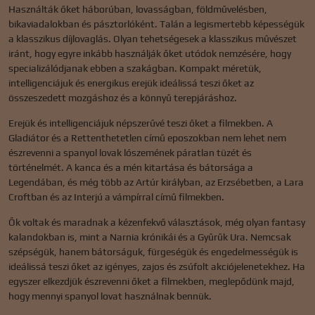
Használták őket háborúban, lovasságban, földművelésben,
bikaviadalokban és pásztorlóként. Talán a legismertebb képességük
a klasszikus díjlovaglás. Olyan tehetségesek a klasszikus művészet
iránt, hogy egyre inkább használják őket utódok nemzésére, hogy
specializálódjanak ebben a szakágban. Kompakt méretük,
intelligenciájuk és energikus erejük ideálissá teszi őket az
összeszedett mozgáshoz és a könnyű terepjáráshoz.
Erejük és intelligenciájuk népszerűvé teszi őket a filmekben. A
Gladiátor és a Rettenthetetlen című eposzokban nem lehet nem
észrevenni a spanyol lovak lószemének páratlan tüzét és
történelmét. A kanca és a mén kitartása és bátorsága a
Legendában, és még több az Artúr királyban, az Erzsébetben, a Lara
Croftban és az Interjú a vámpírral című filmekben.
Ők voltak és maradnak a kézenfekvő választások, még olyan fantasy
kalandokban is, mint a Narnia krónikái és a Gyűrűk Ura. Nemcsak
szépségük, hanem bátorságuk, fürgeségük és engedelmességük is
ideálissá teszi őket az igényes, zajos és zsúfolt akciójelenetekhez. Ha
egyszer elkezdjük észrevenni őket a filmekben, meglepődünk majd,
hogy mennyi spanyol lovat használnak bennük.