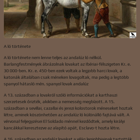
A ló története
A ló története nem lenne teljes az andalúz ló nélkül.
Barlangfestmények ábrázolnak lovakat az Ibériai-félszigeten Kr. e.
30 000-ben. Kr. e. 450-ben ezek voltak a legjobb harci lovak, a
katonák általában csak méneken lovagoltak, ma pedig a legtöbb
spanyol hátasló mén. spanyol lovak andalúz
A 13. században a lovakról szóló információkat a karthauzi
szerzetesek őrizték, akikben a nemesség megbízott. A 15.
században a sevillai, cazallai és jerezi kolostorok méneseket hoztak
létre, aminek köszönhetően az andalúz ló különálló fajtává vált. A
vérvonal feljegyzései El Soldado ménnel kezdődtek, amely királyi
kancákkal keresztezve az alapító apát, Esclavo-t hozta létre.
A 16. században az andalúz lovakat a világ legjobbjainak tartották.