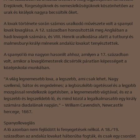
Erejüknek, fürgeségüknek és nemeslelkűségüknek köszönhetően az
urak és királyok nagyra becsülték őket.
A lovak története során számos uralkodó művészete volt a spanyol
lovak lovaglása. A 12. században honosították meg Angliában a
hadi lovagok számára, és VIII. Henrik uralkodása alatt a tutburyi és
malmesburyi királyi ménesek andalúz lovakat tenyésztettek.
A spanyol ló ma nagyon hasonlít ahhoz, amilyen a 17. században
volt, amikor a lovaglómesterek dicsérték páratlan képességeit a
középiskolai munkában.
"A világ legnemesebb lova, a legszebb, ami csak lehet. Nagy
szellemű, bátor és engedelmes; a legbüszkébb ügetéssel és a legjobb
mozgással rendelkezik ügetésben, a legnemesebb vágtával, és ez a
legszebb és legszelídebb ló, és mind közül a legalkalmasabb egy király
számára diadalának napján." ~ William Cavendish, Newcastle
hercege, 1667.
Spanyollovaglás
A ló azonban nem fejlődött ki fenyegetések nélkül. A 18./19.
században az andalúz lovakat háborúba fogták, és csak egy csordát