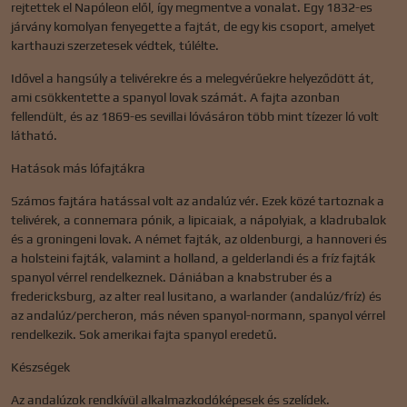
rejtettek el Napóleon elől, így megmentve a vonalat. Egy 1832-es
járvány komolyan fenyegette a fajtát, de egy kis csoport, amelyet
karthauzi szerzetesek védtek, túlélte.
Idővel a hangsúly a telivérekre és a melegvérűekre helyeződött át,
ami csökkentette a spanyol lovak számát. A fajta azonban
fellendült, és az 1869-es sevillai lóvásáron több mint tízezer ló volt
látható.
Hatások más lófajtákra
Számos fajtára hatással volt az andalúz vér. Ezek közé tartoznak a
telivérek, a connemara pónik, a lipicaiak, a nápolyiak, a kladrubalok
és a groningeni lovak. A német fajták, az oldenburgi, a hannoveri és
a holsteini fajták, valamint a holland, a gelderlandi és a fríz fajták
spanyol vérrel rendelkeznek. Dániában a knabstruber és a
fredericksburg, az alter real lusitano, a warlander (andalúz/fríz) és
az andalúz/percheron, más néven spanyol-normann, spanyol vérrel
rendelkezik. Sok amerikai fajta spanyol eredetű.
Készségek
Az andalúzok rendkívül alkalmazkodóképesek és szelídek.