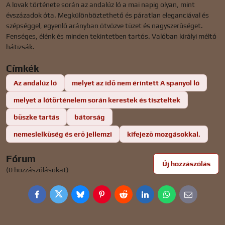
A lovak története során az andalúz ló a mai napig olyan, mint
évszázadok óta. Megkülönböztethető és páratlan eleganciával és
szépséggel, egyenlő arányban ötvözve tüzet és nagyszerűséget.
Fenséges, élénk és minden tekintetben tartós. Valóban királyi méltó
hátizsák.
Címkék
Az andalúz ló
melyet az idő nem érintett A spanyol ló
melyet a lótörténelem során kerestek és tiszteltek
büszke tartás
bátorság
nemeslelkűség és erő jellemzi
kifejező mozgásokkal.
Fórum
Új hozzászólás
(0 hozzászólásokat)
Facebook
Twitter
Bluesky
Pinterest
Reddit
LinkedIn
WhatsApp
E-
mail